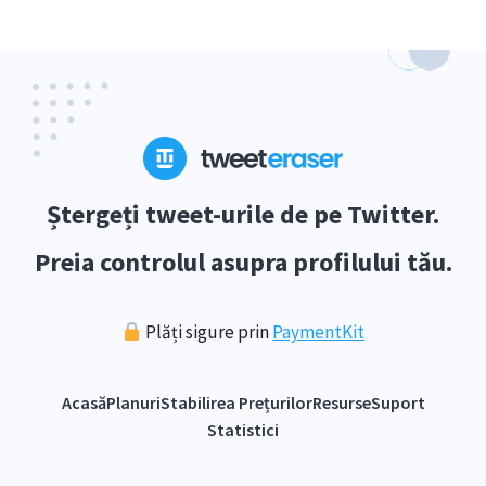
Ștergeți tweet-urile de pe Twitter.
Preia controlul asupra profilului tău.
Plăți sigure prin
PaymentKit
Acasă
Planuri
Stabilirea Prețurilor
Resurse
Suport
Statistici