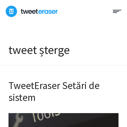
Treci
Me
la
conținut
tweet șterge
TweetEraser Setări de
sistem