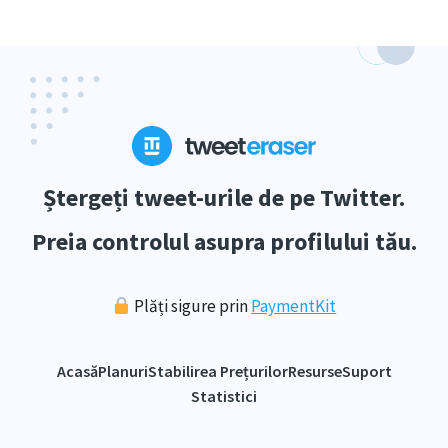
Ștergeți tweet-urile de pe Twitter.
Preia controlul asupra profilului tău.
Plăți sigure prin
PaymentKit
Acasă
Planuri
Stabilirea Prețurilor
Resurse
Suport
Statistici