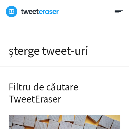
Treci
Me
la
conținut
șterge tweet-uri
Filtru de căutare
TweetEraser