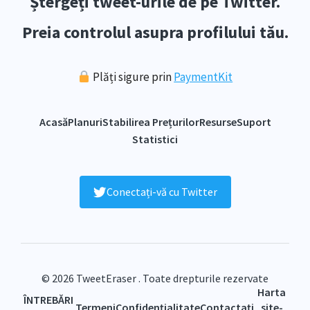
Ștergeți tweet-urile de pe Twitter.
Preia controlul asupra profilului tău.
Plăți sigure prin
PaymentKit
Acasă
Planuri
Stabilirea Prețurilor
Resurse
Suport
Statistici
Conectați-vă cu Twitter
© 2026 TweetEraser . Toate drepturile rezervate
Harta
ÎNTREBĂRI
Termeni
Confidențialitate
Contactați
site-