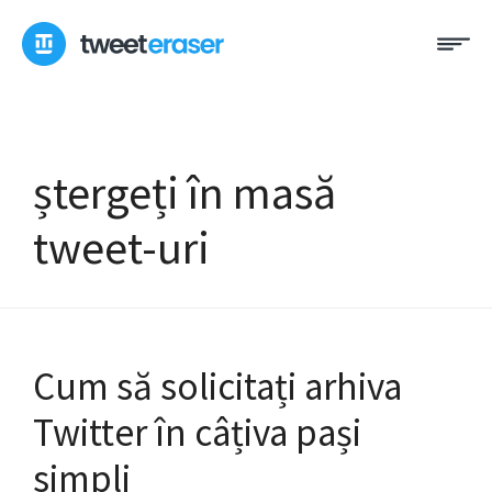
Treci
Me
la
conținut
ștergeți în masă
tweet-uri
Cum să solicitați arhiva
Twitter în câțiva pași
simpli