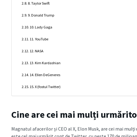
8. Taylor Swift
9. Donald Trump
10. Lady Gaga
11. YouTube
12. NASA
13. Kim Kardashian
14. Ellen DeGeneres
15. X (fostul Twitter)
Cine are cei mai mulți urmărito
Magnatul afacerilor și CEO al X, Elon Musk, are cei mai mulți
este cel mai urmărit cont de Twitter, cu peste 170 de milioan