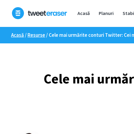
Treci
la
Acasă
Planuri
Stabi
conținut
Acasă
/
Resurse
/
Cele mai urmărite conturi Twitter: Cei m
Cele mai urmări