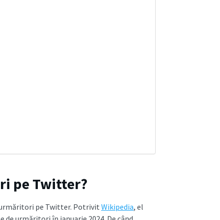
ri pe Twitter?
 urmăritori pe Twitter. Potrivit
Wikipedia
, el
e de urmăritori în ianuarie 2024. De când