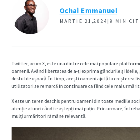
Ochai Emmanuel
,
MARTIE 21
2024|
9 MIN CI
Twitter, acum X, este una dintre cele mai populare platforme 
oamenii. Având libertatea de a-ți exprima gândurile și ideile,
destul de ușoară. În timp, acești oameni ajută la creșterea lis
utilizatori se remarcă în continuare ca fiind cele mai urmărit
X este un teren deschis pentru oameni din toate mediile soci
atenție atunci când te aștepți mai puțin. Prin urmare, întreb
mulți urmăritori rămâne relevantă.