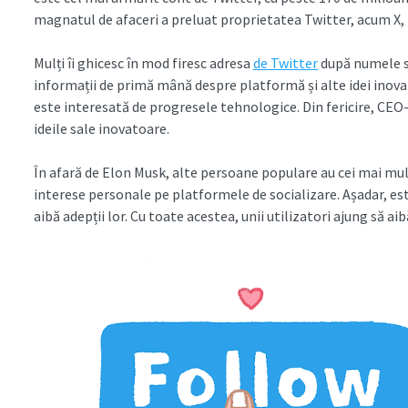
magnatul de afaceri a preluat proprietatea Twitter, acum X, 
Mulți îi ghicesc în mod firesc adresa
de Twitter
după numele să
informații de primă mână despre platformă și alte idei ino
este interesată de progresele tehnologice. Din fericire, CEO-
ideile sale inovatoare.
În afară de Elon Musk, alte persoane populare au cei mai mul
interese personale pe platformele de socializare. Așadar, este 
aibă adepții lor. Cu toate acestea, unii utilizatori ajung să ai