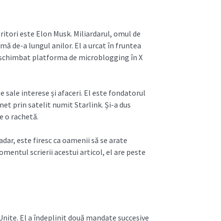
itori este Elon Musk. Miliardarul, omul de
mă de-a lungul anilor. El a urcat în fruntea
 a schimbat platforma de microblogging în X
 sale interese și afaceri. El este fondatorul
et prin satelit numit Starlink. Și-a dus
pe o rachetă.
dar, este firesc ca oamenii să se arate
omentul scrierii acestui articol, el are peste
Unite. El a îndeplinit două mandate succesive