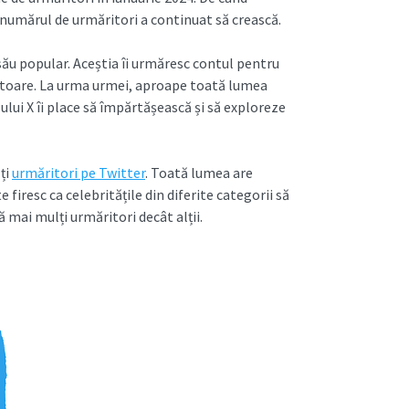
numărul de urmăritori a continuat să crească.
u popular. Aceștia îi urmăresc contul pentru
vatoare. La urma urmei, aproape toată lumea
ului X îi place să împărtășească și să exploreze
ți
urmăritori pe Twitter
. Toată lumea are
firesc ca celebritățile din diferite categorii să
bă mai mulți urmăritori decât alții.