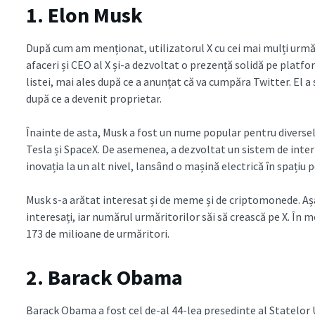
1. Elon Musk
După cum am menționat, utilizatorul X cu cei mai mulți urmăr
afaceri și CEO al X și-a dezvoltat o prezență solidă pe platfor
listei, mai ales după ce a anunțat că va cumpăra Twitter. El
după ce a devenit proprietar.
Înainte de asta, Musk a fost un nume popular pentru diversele
Tesla și SpaceX. De asemenea, a dezvoltat un sistem de intern
inovația la un alt nivel, lansând o mașină electrică în spațiu 
Musk s-a arătat interesat și de meme și de criptomonede. Așa
interesați, iar numărul urmăritorilor săi să crească pe X. În m
173 de milioane de urmăritori.
2. Barack Obama
Barack Obama a fost cel de-al 44-lea președinte al Statelor 