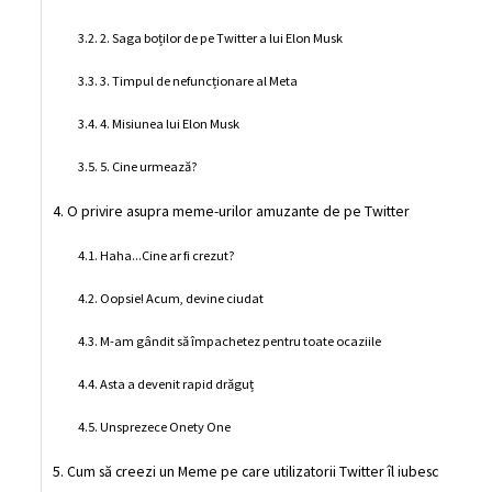
2. Saga boților de pe Twitter a lui Elon Musk
3. Timpul de nefuncționare al Meta
4. Misiunea lui Elon Musk
5. Cine urmează?
O privire asupra meme-urilor amuzante de pe Twitter
Haha...Cine ar fi crezut?
Oopsie! Acum, devine ciudat
M-am gândit să împachetez pentru toate ocaziile
Asta a devenit rapid drăguț
Unsprezece Onety One
Cum să creezi un Meme pe care utilizatorii Twitter îl iubesc