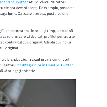
adepți pe Twitter
. Atunci când utilizatorii
cu ele pot deveni adepți. De exemplu, postarea
reaga lume. Cu toate acestea, postarea unui
i în mod constant. În același timp, trebuie să
 cazului în care vă dedicați profilul pentru a le
 conținutul dvs. original. Adepții dvs. noi și
tul original.
ru brandul tău. În cazul în care conținutul
 cu ajutorul
hashtag-urilor în trend pe Twitter
.
să vă atingeți obiectivul.