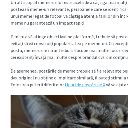
Un alt scop al meme-urilor este acela de a câștiga mai mulți
postează meme-uri relevante, persoanele care se identifică 
unui meme legat de fotbal va câștiga atenția fanilor din înt
meme nu garantează un impact rapid.
Pentru a vă atinge obiectivul pe platformă, trebuie să postaț
evitați să vă construiți popularitatea pe meme-uri. Cu excepția
posta, meme-urile nu ar trebui să ocupe mai multe locuri decât
cei existenți învață mai multe despre brandul dvs. din conținu
De asemenea, postările de meme trebuie să fie relevante pent
dvs. original nu obține o implicare similară, îl puteți stimula
Folosirea puterii diferitelor
tipuri de postări pe X
vă va ajuta 