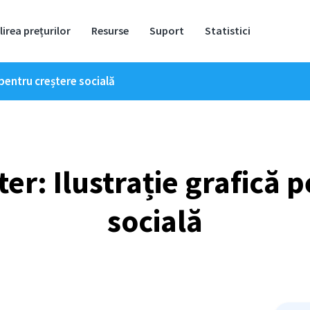
lirea prețurilor
Resurse
Suport
Statistici
 pentru creștere socială
r: Ilustrație grafică 
socială