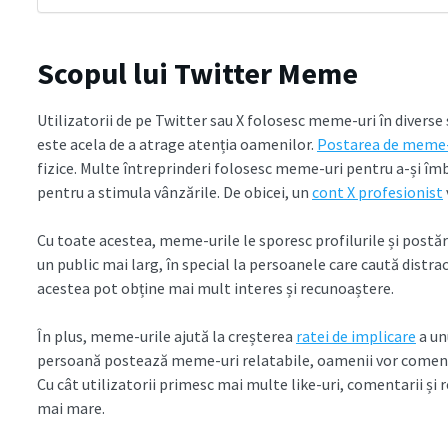
Scopul lui Twitter Meme
Utilizatorii de pe Twitter sau X folosesc meme-uri în diverse 
este acela de a atrage atenția oamenilor.
Postarea de meme-
fizice. Multe întreprinderi folosesc meme-uri pentru a-și î
pentru a stimula vânzările. De obicei, un
cont X profesionist
Cu toate acestea, meme-urile le sporesc profilurile și postări
un public mai larg, în special la persoanele care caută distr
acestea pot obține mai mult interes și recunoaștere.
În plus, meme-urile ajută la creșterea
ratei de implicare
a un
persoană postează meme-uri relatabile, oamenii vor coment
Cu cât utilizatorii primesc mai multe like-uri, comentarii și 
mai mare.