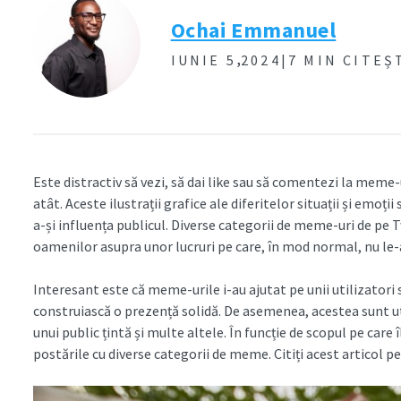
Ochai Emmanuel
,
IUNIE 5
2024|
7 MIN CITEȘ
Este distractiv să vezi, să dai like sau să comentezi la meme-
atât. Aceste ilustrații grafice ale diferitelor situații și emoți
a-și influența publicul. Diverse categorii de meme-uri de pe T
oamenilor asupra unor lucruri pe care, în mod normal, nu le-
Interesant este că meme-urile i-au ajutat pe unii utilizatori să
construiască o prezență solidă. De asemenea, acestea sunt u
unui public țintă și multe altele. În funcție de scopul pe care
postările cu diverse categorii de meme. Citiți acest articol p