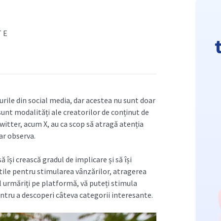
TE
urile din social media, dar acestea nu sunt doar
i sunt modalități ale creatorilor de conținut de
witter, acum X, au ca scop să atragă atenția
ar observa.
 își crească gradul de implicare și să își
tile pentru stimularea vânzărilor, atragerea
 îl urmăriți pe platformă, vă puteți stimula
entru a descoperi câteva categorii interesante.