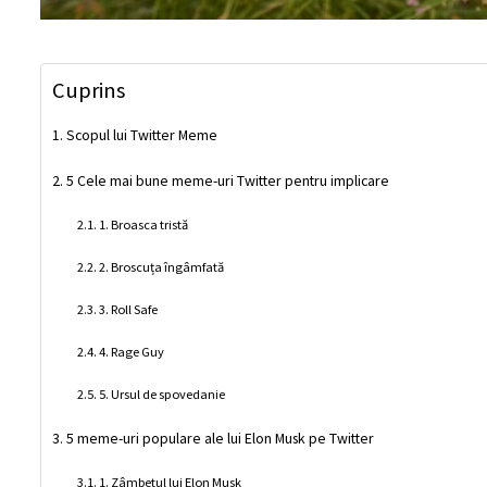
Cuprins
Scopul lui Twitter Meme
5 Cele mai bune meme-uri Twitter pentru implicare
1. Broasca tristă
2. Broscuța îngâmfată
3. Roll Safe
4. Rage Guy
5. Ursul de spovedanie
5 meme-uri populare ale lui Elon Musk pe Twitter
1. Zâmbetul lui Elon Musk