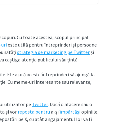
scopuri. Cu toate acestea, scopul principal
uri
este utilă pentru întreprinderi și persoane
mbunătăți
strategia de marketing pe Twitter
și
va câștiga atenția publicului său țintă.
le. Ele ajută aceste întreprinderi să ajungă la
acție. Cu meme-uri interesante sau relevante,
ui utilizator pe
Twitter
. Dacă o afacere sau o
a și vor
reposta pentru
a-și
împărtăși
opiniile.
repostări pe X, cu atât angajamentul lor va fi