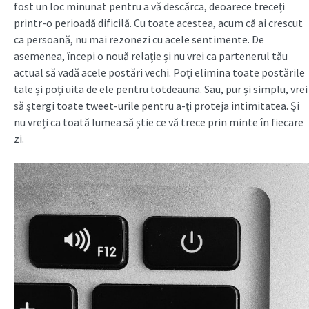
fost un loc minunat pentru a vă descărca, deoarece treceți
printr-o perioadă dificilă. Cu toate acestea, acum că ai crescut
ca persoană, nu mai rezonezi cu acele sentimente. De
asemenea, începi o nouă relație și nu vrei ca partenerul tău
actual să vadă acele postări vechi. Poți elimina toate postările
tale și poți uita de ele pentru totdeauna. Sau, pur și simplu, vrei
să ștergi toate tweet-urile pentru a-ți proteja intimitatea. Și
nu vreți ca toată lumea să știe ce vă trece prin minte în fiecare
zi.