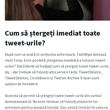
Cum să ștergeți imediat toate
tweet-urile?
După cum se arată în secțiunea anterioară, TwitWipe durează
mult timp. Este posibilă ștergerea imediată a tuturor tweet-
urilor? Dacă doriți să învățați cum să ștergeți toate tweet-urile,
da, - dar trebuie să folosiți alte servicii terțe. TweetDelete,
TweetDeleter, CircleBoom și Twitter Archive Eraser sunt
opțiuni de încredere.
Acestea vă permit să ștergeți toate tweet-urile din contul
dumneavoastră. Nu este necesar să folosiți planurile lor
premium pentru această funcție. Dar, există limitări în ceea ce