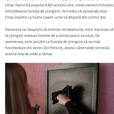
timp. Datorită popularității acestui site, mulți oameni folosesc
întotdeauna funcția de ștergere. Va trebui să așteptați ceva
timp înainte ca toate tweet-urile să dispară din contul dvs.
Deoarece nu reușește să elimine retweeturile, este mai bine să
le ștergeți manual înainte de a utiliza acest serviciu. De
asemenea, este posibil ca funcția de ștergere să nu mai
funcționeze din senin. Din fericire, atunci când rulați serviciul,
acesta reia de unde a rămas.