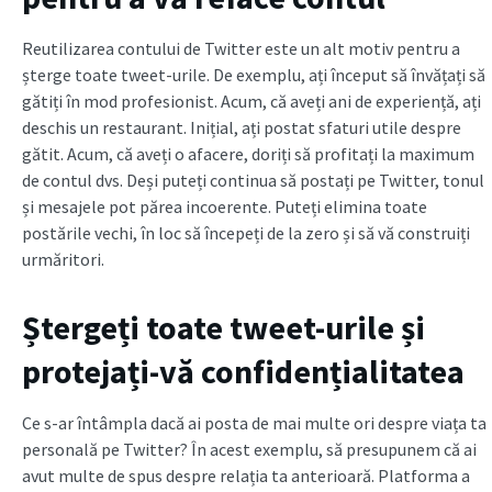
Reutilizarea contului de Twitter este un alt motiv pentru a
șterge toate tweet-urile. De exemplu, ați început să învățați să
gătiți în mod profesionist. Acum, că aveți ani de experiență, ați
deschis un restaurant. Inițial, ați postat sfaturi utile despre
gătit. Acum, că aveți o afacere, doriți să profitați la maximum
de contul dvs. Deși puteți continua să postați pe Twitter, tonul
și mesajele pot părea incoerente. Puteți elimina toate
postările vechi, în loc să începeți de la zero și să vă construiți
urmăritori.
Ștergeți toate tweet-urile și
protejați-vă confidențialitatea
Ce s-ar întâmpla dacă ai posta de mai multe ori despre viața ta
personală pe Twitter? În acest exemplu, să presupunem că ai
avut multe de spus despre relația ta anterioară. Platforma a