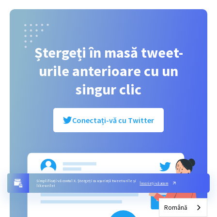
Ștergeți în masă tweet-
urile anterioare cu un
singur clic
Conectați-vă cu Twitter
Simplificați-vă contul X. Ștergeți cu ușurință tweet-urile și
Înscrieți-vă acum
like-urile!
Română