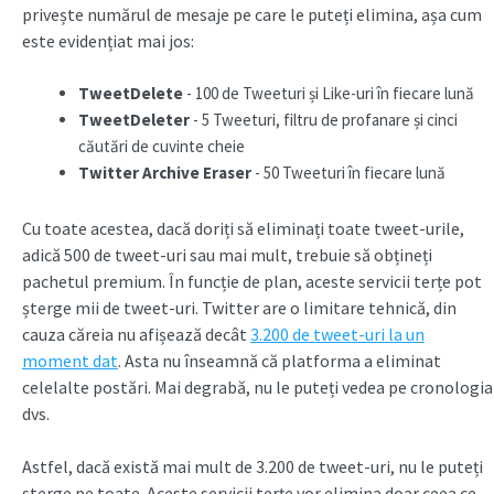
privește numărul de mesaje pe care le puteți elimina, așa cum
este evidențiat mai jos:
TweetDelete
- 100 de Tweeturi și Like-uri în fiecare lună
TweetDeleter
- 5 Tweeturi, filtru de profanare și cinci
căutări de cuvinte cheie
Twitter Archive Eraser
- 50 Tweeturi în fiecare lună
Cu toate acestea, dacă doriți să eliminați toate tweet-urile,
adică 500 de tweet-uri sau mai mult, trebuie să obțineți
pachetul premium. În funcție de plan, aceste servicii terțe pot
șterge mii de tweet-uri. Twitter are o limitare tehnică, din
cauza căreia nu afișează decât
3.200 de tweet-uri la un
moment dat
. Asta nu înseamnă că platforma a eliminat
celelalte postări. Mai degrabă, nu le puteți vedea pe cronologia
dvs.
Astfel, dacă există mai mult de 3.200 de tweet-uri, nu le puteți
șterge pe toate. Aceste servicii terțe vor elimina doar ceea ce