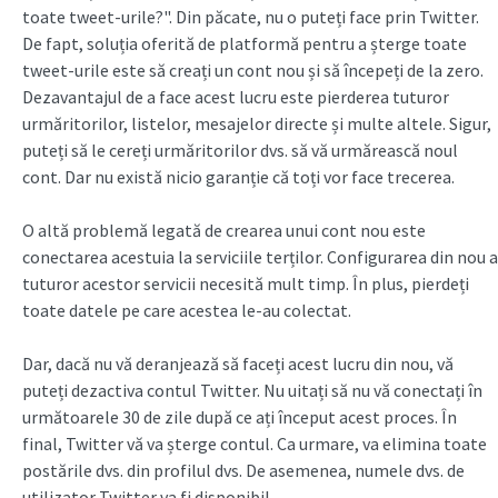
toate tweet-urile?". Din păcate, nu o puteți face prin Twitter.
De fapt, soluția oferită de platformă pentru a șterge toate
tweet-urile este să creați un cont nou și să începeți de la zero.
Dezavantajul de a face acest lucru este pierderea tuturor
urmăritorilor, listelor, mesajelor directe și multe altele. Sigur,
puteți să le cereți urmăritorilor dvs. să vă urmărească noul
cont. Dar nu există nicio garanție că toți vor face trecerea.
O altă problemă legată de crearea unui cont nou este
conectarea acestuia la serviciile terților. Configurarea din nou a
tuturor acestor servicii necesită mult timp. În plus, pierdeți
toate datele pe care acestea le-au colectat.
Dar, dacă nu vă deranjează să faceți acest lucru din nou, vă
puteți dezactiva contul Twitter. Nu uitați să nu vă conectați în
următoarele 30 de zile după ce ați început acest proces. În
final, Twitter vă va șterge contul. Ca urmare, va elimina toate
postările dvs. din profilul dvs. De asemenea, numele dvs. de
utilizator Twitter va fi disponibil.