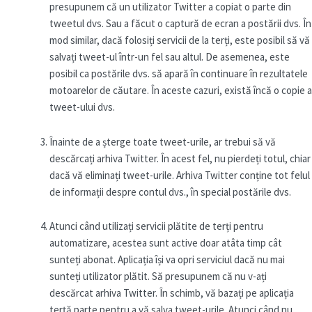
presupunem că un utilizator Twitter a copiat o parte din
tweetul dvs. Sau a făcut o captură de ecran a postării dvs. În
mod similar, dacă folosiți servicii de la terți, este posibil să vă
salvați tweet-ul într-un fel sau altul. De asemenea, este
posibil ca postările dvs. să apară în continuare în rezultatele
motoarelor de căutare. În aceste cazuri, există încă o copie a
tweet-ului dvs.
Înainte de a șterge toate tweet-urile, ar trebui să vă
descărcați arhiva Twitter. În acest fel, nu pierdeți totul, chiar
dacă vă eliminați tweet-urile. Arhiva Twitter conține tot felul
de informații despre contul dvs., în special postările dvs.
Atunci când utilizați servicii plătite de terți pentru
automatizare, acestea sunt active doar atâta timp cât
sunteți abonat. Aplicația își va opri serviciul dacă nu mai
sunteți utilizator plătit. Să presupunem că nu v-ați
descărcat arhiva Twitter. În schimb, vă bazați pe aplicația
terță parte pentru a vă salva tweet-urile. Atunci când nu