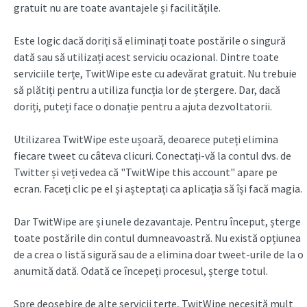
gratuit nu are toate avantajele și facilitățile.
Este logic dacă doriți să eliminați toate postările o singură
dată sau să utilizați acest serviciu ocazional. Dintre toate
serviciile terțe, TwitWipe este cu adevărat gratuit. Nu trebuie
să plătiți pentru a utiliza funcția lor de ștergere. Dar, dacă
doriți, puteți face o donație pentru a ajuta dezvoltatorii.
Utilizarea TwitWipe este ușoară, deoarece puteți elimina
fiecare tweet cu câteva clicuri. Conectați-vă la contul dvs. de
Twitter și veți vedea că "TwitWipe this account" apare pe
ecran. Faceți clic pe el și așteptați ca aplicația să își facă magia.
Dar TwitWipe are și unele dezavantaje. Pentru început, șterge
toate postările din contul dumneavoastră. Nu există opțiunea
de a crea o listă sigură sau de a elimina doar tweet-urile de la o
anumită dată. Odată ce începeți procesul, șterge totul.
Spre deosebire de alte servicii terțe, TwitWipe necesită mult