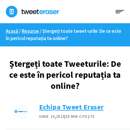
Treci
Me
la
conținut
Acasă
/
Resurse
/
Ștergeți toate tweet-urile: De ce este
în pericol reputația ta online?
Ștergeți toate Tweeturile: De
ce este în pericol reputația ta
online?
Echipa Tweet Eraser
,
IUNIE 19
2023|
10 MIN CITEȘTE