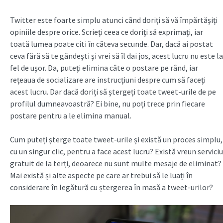
Twitter este foarte simplu atunci când doriți să vă împărtășiți
opiniile despre orice. Scrieți ceea ce doriți să exprimați, iar
toată lumea poate citi în câteva secunde. Dar, dacă ai postat
ceva fără să te gândești și vrei să îl dai jos, acest lucru nu este la
fel de ușor. Da, puteți elimina câte o postare pe rând, iar
rețeaua de socializare are instrucțiuni despre cum să faceți
acest lucru. Dar dacă doriți să ștergeți toate tweet-urile de pe
profilul dumneavoastră? Ei bine, nu poți trece prin fiecare
postare pentru a le elimina manual.
Cum puteți șterge toate tweet-urile și există un proces simplu,
cu un singur clic, pentru a face acest lucru? Există vreun serviciu
gratuit de la terți, deoarece nu sunt multe mesaje de eliminat?
Mai există și alte aspecte pe care ar trebui să le luați în
considerare în legătură cu ștergerea în masă a tweet-urilor?