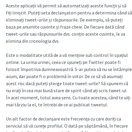
Aceste aplicații vă permit să automatizați aceste funcții și să
fiți liniștit. Puteți seta declanșatori pentru a determina când să
eliminați tweet-urile și răspunsurile. De exemplu, vă puteți
baza pe anumite cuvinte și fraze cheie. De fiecare dată când
tweet-urile sau răspunsurile dvs. conțin aceste cuvinte, le va
elimina din cronologia dvs.
Este o modalitate utilă de a vă menține sub control în spațiul
online. La urma urmei, ceea ce spuneți pe Twitter poate fi
folosit împotriva dumneavoastră. S-ar putea să nu se întâmple
acum, dar poate fi o problemă în viitor. De ce să vă asumați
acest risc dacă puteți șterge toate tweet-urile? Să spunem că
nu erați în cea mai bună stare de spirit când ați scris tweet-ul.
În acel moment, totul avea sens. Cu toate acestea, când te uiți
mai târziu la el, te întrebi de ce ai publicat tweetul.
Un alt factor de declanșare este frecvența cu care doriți ca
serviciul să vă curețe profilul. O dată pe săptămână, în fiecare