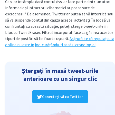
Ce s-ar întâmpla dacă contul dvs. ar face parte dintr-un atac
informatic și infractorii cibernetici ar posta sute de
escrocherii? De asemenea, Twitter ar putea să vă interzică sau
să vă suspende contul din cauza acestei activități. În loc să vă
confruntați cu această situație, puteți șterge tweet-urile în
bloc cu TweetEraser. Filtrul încorporat face ca găsirea acestor
tipuri de postări să fie foarte ușoară.
Asigură-te că reputația ta
online nu este în joc, curățându-ți astăzi cronologia!
Ștergeți în masă tweet-urile
anterioare cu un singur clic
Conectați-vă cu Twitter