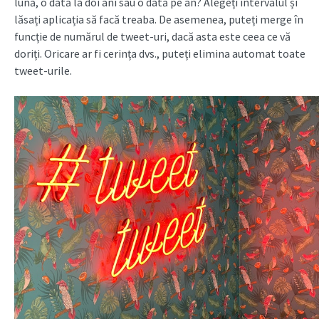
lună, o dată la doi ani sau o dată pe an? Alegeți intervalul și
lăsați aplicația să facă treaba. De asemenea, puteți merge în
funcție de numărul de tweet-uri, dacă asta este ceea ce vă
doriți. Oricare ar fi cerința dvs., puteți elimina automat toate
tweet-urile.