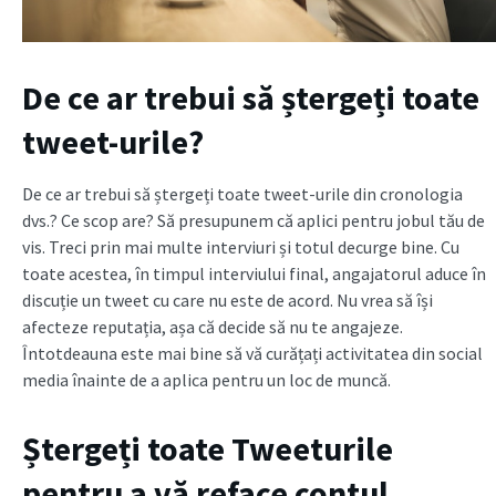
De ce ar trebui să ștergeți toate
tweet-urile?
De ce ar trebui să ștergeți toate tweet-urile din cronologia
dvs.? Ce scop are? Să presupunem că aplici pentru jobul tău de
vis. Treci prin mai multe interviuri și totul decurge bine. Cu
toate acestea, în timpul interviului final, angajatorul aduce în
discuție un tweet cu care nu este de acord. Nu vrea să își
afecteze reputația, așa că decide să nu te angajeze.
Întotdeauna este mai bine să vă curățați activitatea din social
media înainte de a aplica pentru un loc de muncă.
Ștergeți toate Tweeturile
pentru a vă reface contul