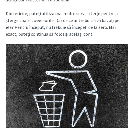
Din fericire, puteți utiliza mai multe servicii terțe pentru a
șterge toate tweet-urile. Dar de ce ar trebui să vă bazați pe
ele? Pentru început, nu trebuie să începeți de la zero. Mai
exact, puteți continua să folosiți același cont.