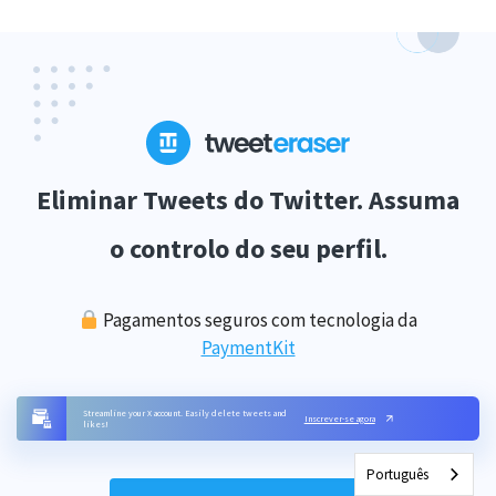
Eliminar Tweets do Twitter. Assuma
o controlo do seu perfil.
Pagamentos seguros com tecnologia da
PaymentKit
Streamline your X account. Easily delete tweets and
Início
Planos
Preços
Recursos
Apoio
Estatísticas
Inscrever-se agora
likes!
Português