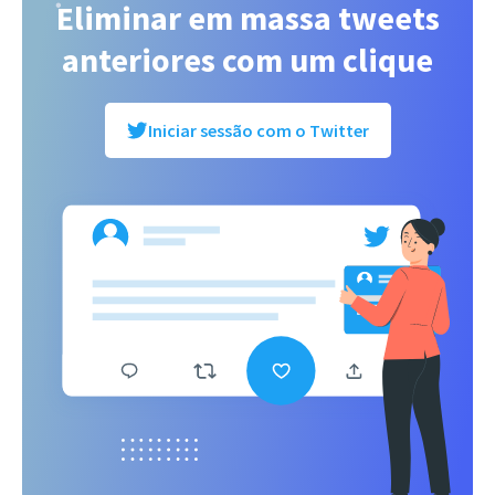
Eliminar em massa tweets
anteriores com um clique
Iniciar sessão com o Twitter