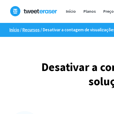
Saltar
para
Início
Planos
Preço
o
conteúdo
Início
/
Recursos
/
Desativar a contagem de visualizaçõe
Desativar a co
solu