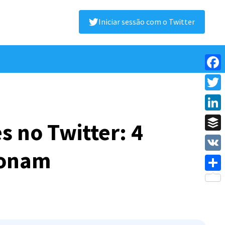
Iniciar sessão com o Twitter
Face
Twitt
Linke
s no Twitter: 4
Buffe
ionam
VK
Shar