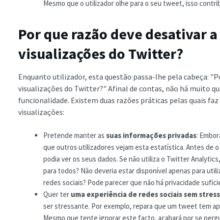
Mesmo que o utilizador olhe para o seu tweet, isso contrib
Por que razão deve desativar 
visualizações do Twitter?
Enquanto utilizador, esta questão passa-lhe pela cabeça: "P
visualizações do Twitter?" Afinal de contas, não há muito q
funcionalidade. Existem duas razões práticas pelas quais fa
visualizações:
Pretende manter as
suas informações privadas
: Embor
que outros utilizadores vejam esta estatística. Antes de o 
podia ver os seus dados. Se não utiliza o Twitter Analytic
para todos? Não deveria estar disponível apenas para uti
redes sociais? Pode parecer que não há privacidade sufic
Quer ter
uma experiência de redes sociais sem stress
ser stressante. Por exemplo, repara que um tweet tem ape
Mesmo que tente ignorar este facto, acabará por se pergu