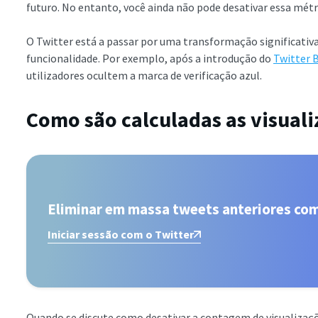
futuro. No entanto, você ainda não pode desativar essa mét
O Twitter está a passar por uma transformação significativa
funcionalidade. Por exemplo, após a introdução do
Twitter 
utilizadores ocultem a marca de verificação azul.
Como são calculadas as visual
Eliminar em massa tweets anteriores co
Iniciar sessão com o Twitter
Quando se discute como desativar a contagem de visualizaçõe