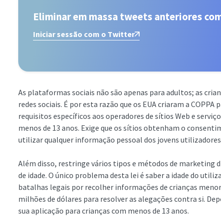
Eliminar em massa tweets anteriores co
Iniciar sessão com o Twitter
As plataformas sociais não são apenas para adultos; as cri
redes sociais. É por esta razão que os EUA criaram a COPPA p
requisitos específicos aos operadores de sítios Web e serviç
menos de 13 anos. Exige que os sítios obtenham o consentime
utilizar qualquer informação pessoal dos jovens utilizadores
Além disso, restringe vários tipos e métodos de marketing d
de idade. O único problema desta lei é saber a idade do utili
batalhas legais por recolher informações de crianças menore
milhões de dólares para resolver as alegações contra si. Dep
sua aplicação para crianças com menos de 13 anos.