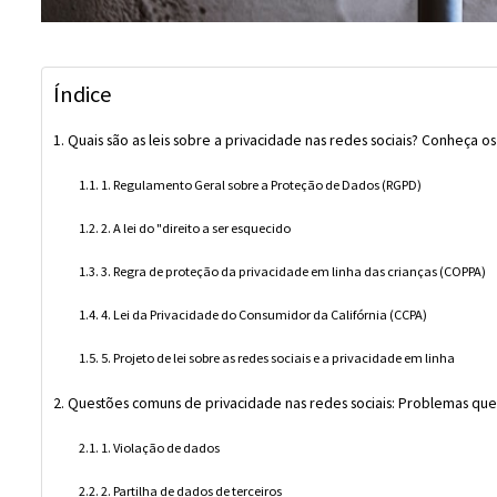
Índice
Quais são as leis sobre a privacidade nas redes sociais? Conheça os
1. Regulamento Geral sobre a Proteção de Dados (RGPD)
2. A lei do "direito a ser esquecido
3. Regra de proteção da privacidade em linha das crianças (COPPA)
4. Lei da Privacidade do Consumidor da Califórnia (CCPA)
5. Projeto de lei sobre as redes sociais e a privacidade em linha
Questões comuns de privacidade nas redes sociais: Problemas qu
1. Violação de dados
2. Partilha de dados de terceiros