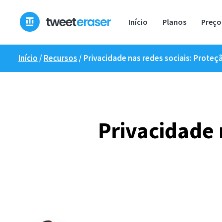
Saltar
para
Início
Planos
Preço
o
conteúdo
Início
/
Recursos
/
Privacidade nas redes sociais: Proteç
Privacidade 