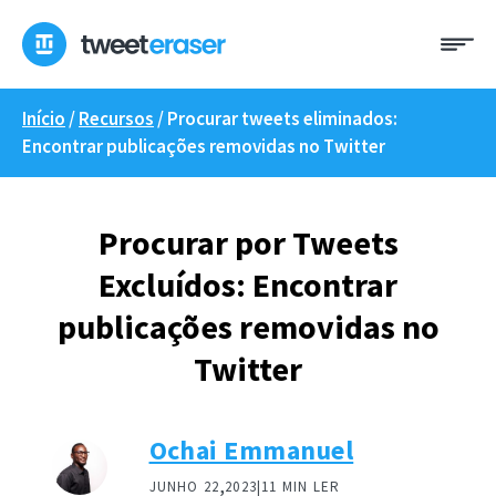
Saltar
Me
para
o
conteúdo
Início
/
Recursos
/
Procurar tweets eliminados:
Encontrar publicações removidas no Twitter
Procurar por Tweets
Excluídos: Encontrar
publicações removidas no
Twitter
Ochai Emmanuel
,
JUNHO 22
2023|
11 MIN LER