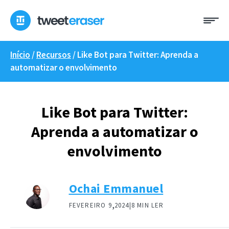
Saltar
Me
para
o
conteúdo
Início
/
Recursos
/
Like Bot para Twitter: Aprenda a
automatizar o envolvimento
Like Bot para Twitter:
Aprenda a automatizar o
envolvimento
Ochai Emmanuel
,
FEVEREIRO 9
2024|
8 MIN LER