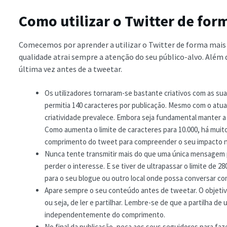
Como utilizar o Twitter de for
Comecemos por aprender a utilizar o Twitter de forma mais
qualidade atrai sempre a atenção do seu público-alvo. Além d
última vez antes de a tweetar.
Os utilizadores tornaram-se bastante criativos com as s
permitia 140 caracteres por publicação. Mesmo com o atual
criatividade prevalece. Embora seja fundamental manter 
Como aumenta o limite de caracteres para 10.000, há mui
comprimento do tweet para compreender o seu impacto 
Nunca tente transmitir mais do que uma única mensagem 
perder o interesse. E se tiver de ultrapassar o limite de 28
para o seu blogue ou outro local onde possa conversar com
Apare sempre o seu conteúdo antes de tweetar. O objetivo 
ou seja, de ler e partilhar. Lembre-se de que a partilha d
independentemente do comprimento.
No final da publicação, peça aos seus seguidores para fa