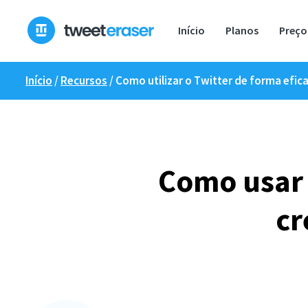
Saltar
para
Início
Planos
Preço
o
conteúdo
Início
/
Recursos
/
Como utilizar o Twitter de forma efic
Como usar 
cr