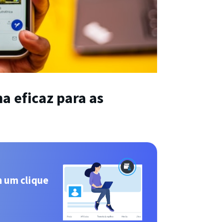
a eficaz para as
m um clique