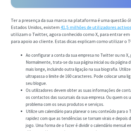
Ter a presença da sua marca na plataforma é uma questão ó
Estados Unidos, existem
41,5 milhões de utilizadores activ
utilizam o Twitter, agora conhecido como X, para entrar e
para apoio ao cliente. Estas dicas explicam como utilizar o 
Ao configurar a conta da sua empresa no Twitter ou no X, p
Normalmente, trata-se da sua página inicial ou da página 
mais longe, incluindo outra ligação na sua biografia. Util
ultrapassa o limite de 160 caracteres. Pode colocar uma li
seu blogue.
Os utilizadores devem obter as suas informações de contac
os contactos das sucursais da sua empresa. Ou quem os u
problema com os seus produtos e serviços.
Utilize um calendário para planear o seu conteúdo para o
rapidez com que as tendências se tornam virais e depois
jogo. Uma forma de o fazer é dividir o calendário mensal 