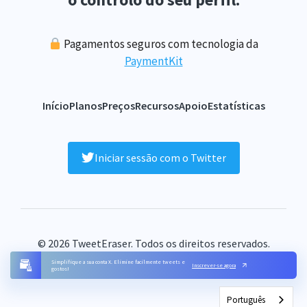
Pagamentos seguros com tecnologia da
PaymentKit
Início
Planos
Preços
Recursos
Apoio
Estatísticas
Iniciar sessão com o Twitter
© 2026 TweetEraser. Todos os direitos reservados.
FAQ
Condições
Privacidade
Contacto
Mapa do sítio
Simplifique a sua conta X. Elimine facilmente tweets e
Inscrever-se agora
gostos!
Português