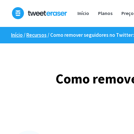
Saltar
para
Início
Planos
Preço
o
conteúdo
Início
/
Recursos
/
Como remover seguidores no Twitter: 
Como remover