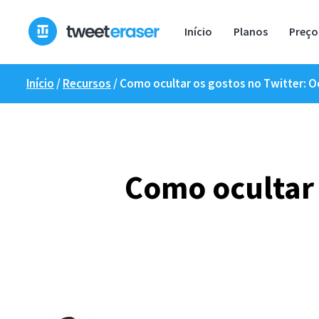
Saltar
para
Início
Planos
Preço
o
conteúdo
Início
/
Recursos
/
Como ocultar os gostos no Twitter: O
Como ocultar 