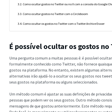
Como ocultar gostos no Twitter ou no X com a consola do Google C
Como ocultar gostos no Twitter com o Circleboom
Como ocultar os gostos no Twitter com o Twitter Archive Eraser
É possível ocultar os gostos no 
Uma pergunta comum a muitas pessoas é: é possível ocultar 
formalmente conhecido como Twitter, não fornece quaisquer
gostos na plataforma. No entanto, existem algumas alternati
alternativas irão ajudá-lo a ocultar os seus gostos nos twee
seus gostos na plataforma ou alguns seleccionados.
Um método comum é ajustar as suas definições de privacida
pessoas que podem ver os seus gostos. Outro método consis
mensagens de que gostou anteriormente. Este método requer
Pode fazê-lo manualmente ou utilizar ferramentas ou exten