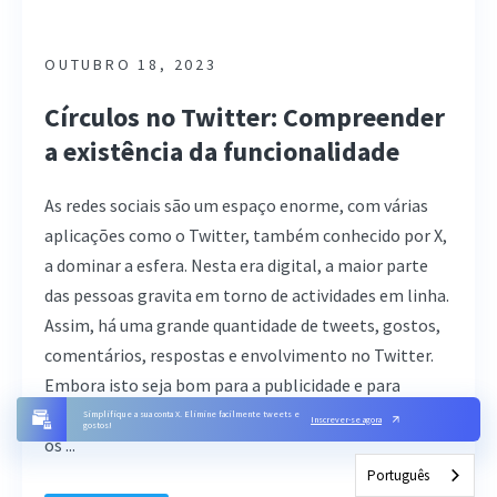
OUTUBRO 18, 2023
Círculos no Twitter: Compreender
a existência da funcionalidade
As redes sociais são um espaço enorme, com várias
aplicações como o Twitter, também conhecido por X,
a dominar a esfera. Nesta era digital, a maior parte
das pessoas gravita em torno de actividades em linha.
Assim, há uma grande quantidade de tweets, gostos,
comentários, respostas e envolvimento no Twitter.
Embora isto seja bom para a publicidade e para
afirmar a relevância, nem toda a gente deve ver todos
Simplifique a sua conta X. Elimine facilmente tweets e
Inscrever-se agora
gostos!
os ...
Português