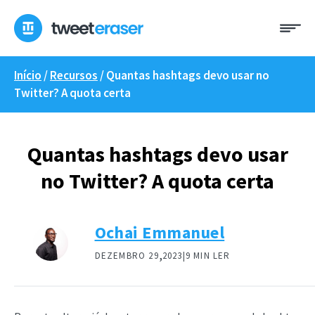
Saltar
Me
para
o
conteúdo
Início
/
Recursos
/
Quantas hashtags devo usar no
Twitter? A quota certa
Quantas hashtags devo usar
no Twitter? A quota certa
Ochai Emmanuel
,
DEZEMBRO 29
2023|
9 MIN LER