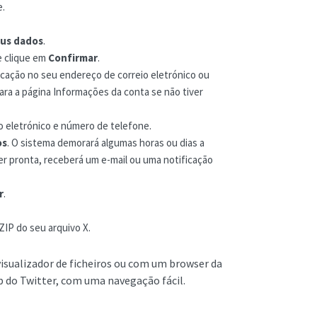
e.
eus dados
.
e clique em
Confirmar
.
icação no seu endereço de correio eletrónico ou
para a página Informações da conta se não tiver
o eletrónico e número de telefone.
os
. O sistema demorará algumas horas ou dias a
er pronta, receberá um e-mail ou uma notificação
r
.
ZIP do seu arquivo X.
visualizador de ficheiros ou com um browser da
b do Twitter, com uma navegação fácil.