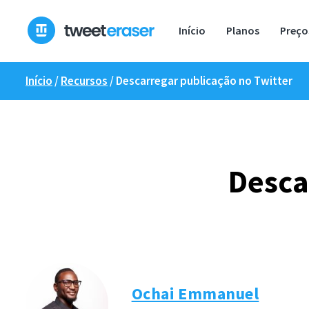
Saltar
para
Início
Planos
Preço
o
conteúdo
Início
/
Recursos
/
Descarregar publicação no Twitter
Desca
Ochai Emmanuel