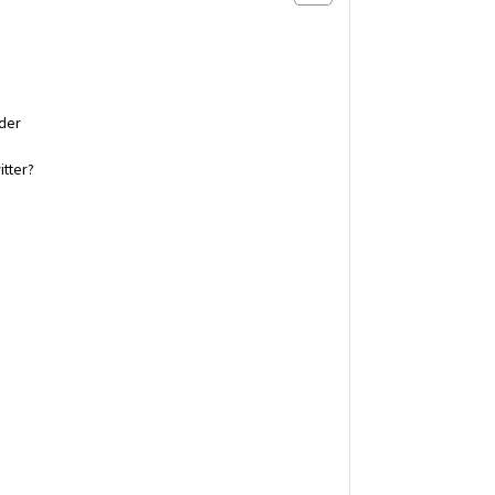
der
itter?