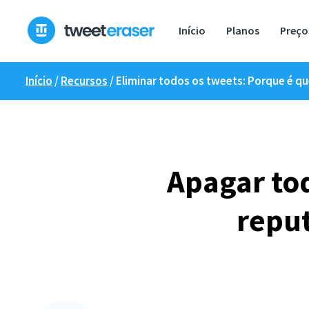
Saltar
para
Início
Planos
Preço
o
conteúdo
Início
/
Recursos
/
Eliminar todos os tweets: Porque é qu
Apagar tod
reput