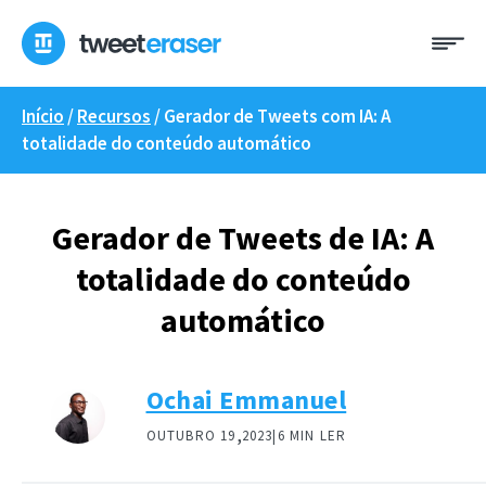
Saltar
Me
para
o
conteúdo
Início
/
Recursos
/
Gerador de Tweets com IA: A
totalidade do conteúdo automático
Gerador de Tweets de IA: A
totalidade do conteúdo
automático
Ochai Emmanuel
,
OUTUBRO 19
2023|
6 MIN LER