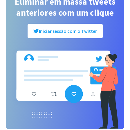
Eliminar em massa tweets
anteriores com um clique
Iniciar sessão com o Twitter