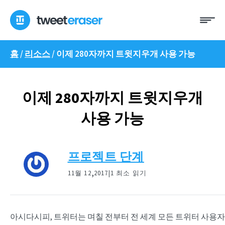
콘
메
텐
뉴
츠
로
홈
/
리소스
/
이제 280자까지 트윗지우개 사용 가능
건
너
뛰
기
이제 280자까지 트윗지우개
사용 가능
프로젝트 단계
,
11월 12
2017|
1 최소 읽기
아시다시피, 트위터는 며칠 전부터 전 세계 모든 트위터 사용자