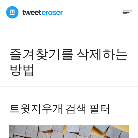
콘
메
텐
뉴
츠
로
건
너
즐겨찾기를 삭제하는
뛰
기
방법
트윗지우개 검색 필터