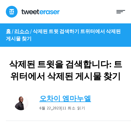
콘
메
텐
뉴
츠
로
홈
/
리소스
/
삭제된 트윗 검색하기 트위터에서 삭제된
건
게시물 찾기
너
뛰
기
삭제된 트윗을 검색합니다: 트
위터에서 삭제된 게시물 찾기
오차이 엠마누엘
,
6월 22
2023|
11 최소 읽기