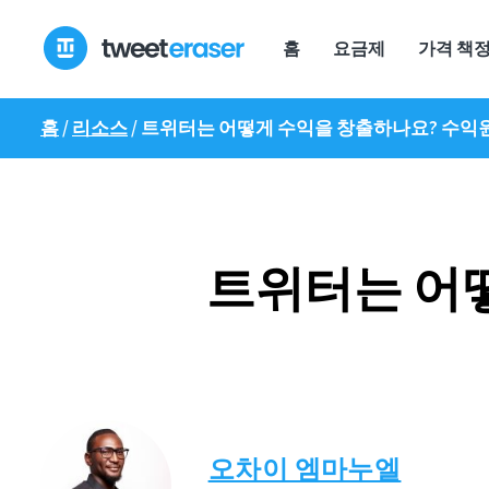
콘
텐
홈
요금제
가격 책
츠
로
건
홈
/
리소스
/
트위터는 어떻게 수익을 창출하나요? 수익
너
뛰
기
트위터는 어
오차이 엠마누엘