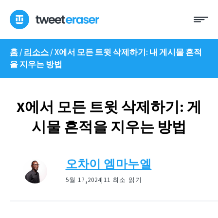
콘
메
텐
뉴
츠
로
홈
/
리소스
/
X에서 모든 트윗 삭제하기: 내 게시물 흔적
건
을 지우는 방법
너
뛰
기
X에서 모든 트윗 삭제하기: 게
시물 흔적을 지우는 방법
오차이 엠마누엘
,
5월 17
2024|
11 최소 읽기