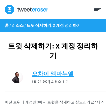
콘
메
텐
뉴
츠
로
홈
/
리소스
/
트윗 삭제하기: X 계정 정리하기
건
너
뛰
기
트윗 삭제하기: X 계정 정리하
기
오차이 엠마누엘
,
6월 24
2024|
11 최소 읽기
이전 트위터 계정인 X에서 트윗을 삭제하고 싶으신가요? 새 직