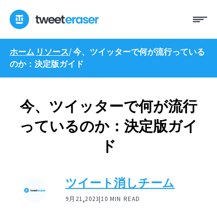
コ
メ
ン
ニ
テ
ュ
ン
ー
ホーム
リソース
/
今、ツイッターで何が流行っている
ツ
のか：決定版ガイド
へ
ス
キ
ッ
今、ツイッターで何が流行
プ
っているのか：決定版ガイ
ド
ツイート消しチーム
,
9月21
2023|
10 MIN READ