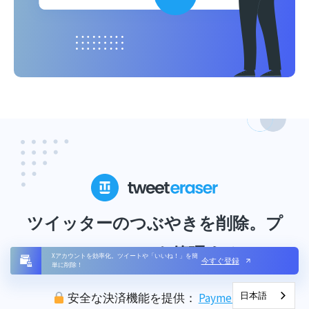
ツイッターのつぶやきを削除。プ
ロフィールを管理する
Xアカウントを効率化。ツイートや「いいね！」を簡
今すぐ登録
単に削除！
日本語
安全な決済機能を提供：
PaymentKit