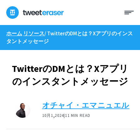
コ
メ
ン
ニ
テ
ュ
ン
ー
ホーム
リソース
/
TwitterのDMとは？Xアプリのインス
ツ
タントメッセージ
へ
ス
キ
ッ
TwitterのDMとは？Xアプリ
プ
のインスタントメッセージ
オチャイ・エマニュエル
,
10月1
2024|
11 MIN READ