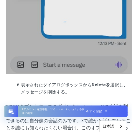
表示されたダイアログボックスから
Deleteを
選択し、
メッセージを削除する。
XのDMタブからすべてのダイレクトメッセージの会話を削
Xアカウントを効率化。ツイートや「いいね！」を簡
今すぐ登録
除することもできます。ただし、メッセージと同様、削除
単に削除！
できるのは自分側の会話のみです。Xで誰かと話しているこ
日本語
とを誰にも知られたくない場合は、このオプションを使っ