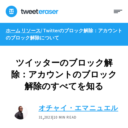
コ
メ
ン
ニ
テ
ュ
ン
ー
ホーム
リソース
/
Twitterのブロック解除：アカウント
ツ
のブロック解除について
へ
ス
キ
ッ
ツイッターのブロック解
プ
除：アカウントのブロック
解除のすべてを知る
オチャイ・エマニュエル
,
31
2023|
10 MIN READ