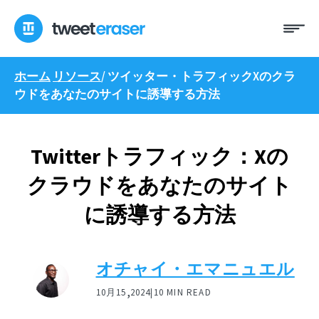
コ
メ
ン
ニ
テ
ュ
ン
ー
ホーム
リソース
/
ツイッター・トラフィックXのクラ
ツ
ウドをあなたのサイトに誘導する方法
へ
ス
キ
ッ
Twitterトラフィック：Xの
プ
クラウドをあなたのサイト
に誘導する方法
オチャイ・エマニュエル
,
10月15
2024|
10 MIN READ