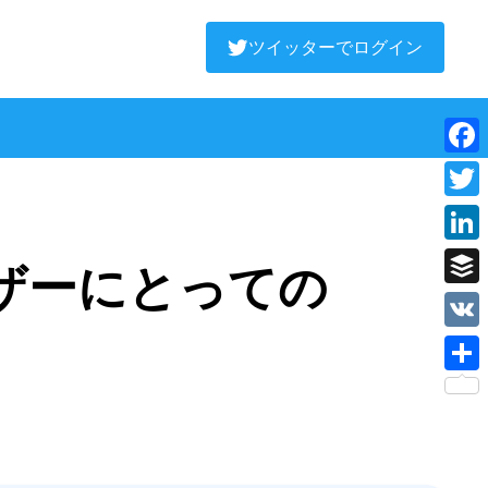
ツイッターでログイン
Face
Twitt
Linke
ザーにとっての
Buffe
VK
Shar