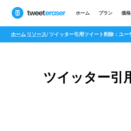
コ
ン
ホーム
プラン
価格
テ
ン
ツ
ホーム
リソース
/
ツイッター引用ツイート削除：ユー
へ
ス
キ
ッ
プ
ツイッター引