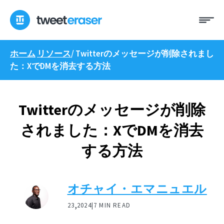
コ
メ
ン
ニ
テ
ュ
ン
ー
ホーム
リソース
/
Twitterのメッセージが削除されまし
ツ
た：XでDMを消去する方法
へ
ス
キ
ッ
Twitterのメッセージが削除
プ
されました：XでDMを消去
する方法
オチャイ・エマニュエル
,
23
2024|
7 MIN READ