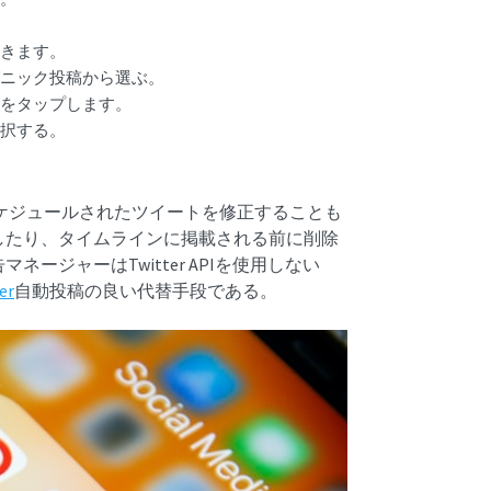
きます。
ガニック投稿から選ぶ。
印をタップします。
選択する。
。
前にスケジュールされたツイートを修正することも
したり、タイムラインに掲載される前に削除
ジャーはTwitter APIを使用しない
er
自動投稿の良い代替手段である。