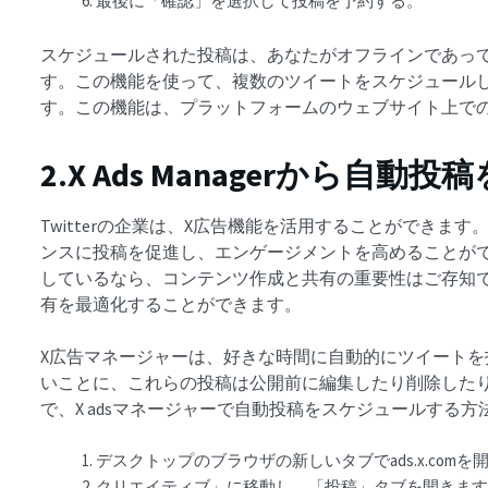
最後に「確認」を選択して投稿を予約する。
スケジュールされた投稿は、あなたがオフラインであっ
す。この機能を使って、複数のツイートをスケジュール
す。この機能は、プラットフォームのウェブサイト上で
2.X Ads Managerから自
Twitterの企業は、X広告機能を活用することができま
ンスに投稿を促進し、エンゲージメントを高めることができ
しているなら、コンテンツ作成と共有の重要性はご存知
有を最適化することができます。
X広告マネージャーは、好きな時間に自動的にツイート
いことに、これらの投稿は公開前に編集したり削除した
で、X adsマネージャーで自動投稿をスケジュールする
デスクトップのブラウザの新しいタブでads.x.comを
クリエイティブ」に移動し、「投稿」タブを開きま