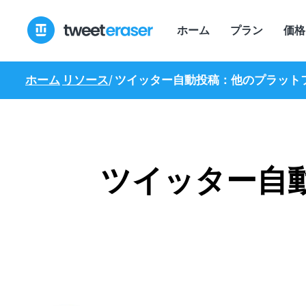
コ
ン
ホーム
プラン
価格
テ
ン
ツ
ホーム
リソース
/
ツイッター自動投稿：他のプラット
へ
ス
キ
ッ
プ
ツイッター自