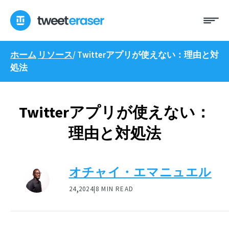
コ
メ
ン
ニ
テ
ュ
ン
ー
ホーム
リソース
/
Twitterアプリが使えない：理由と対
ツ
処法
へ
ス
キ
ッ
Twitterアプリが使えない：
プ
理由と対処法
オチャイ・エマニュエル
,
24
2024|
8 MIN READ