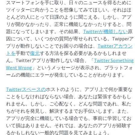
スマートフォンを手に取り、日々のニュースを得るために
ツイッターに向かうことを想像してみてほしい。それはほ
とんどの人にとって日課のように聞こえる。しかし、アプ
リが開かなかったり、正常に機能しなかったりすると、問
題になってしまいます。その結果、
Twitterが機能しない
原
因について、いくつかの質問が寄せられている。Twipperア
プリが動作しないことでお困りの場合は、
Twitterアカウン
トを
手動で
復元
する方法を探る必要があるかもしれませ
ん。Twitterアプリが動作しない場合、「
Twitter Something
Went Wrong
」というメッセージが表示され、プラットフォ
ームの機能にエラーが発生していることがわかります。
Twitterスペースの
ホストのように、アプリ上で何か重要な
ことをしなければならない場合、あなたは緊張するかもし
れません。しかし、ご心配なく。どんな問題であれ、私た
ちがそれを発見し、解決するまでお手伝いします。また、
アプリが完全に機能している場合でも、事前に学習してお
いて損はありません。それでは、あなたのアプリが経験す
るかもしれない一般的な問題を見てみましょう。