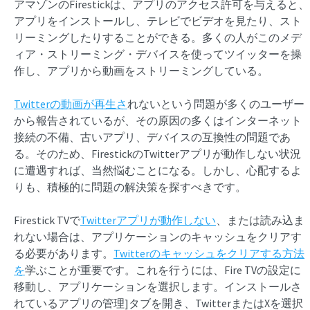
アマゾンのFirestickは、アプリのアクセス許可を与えると、
アプリをインストールし、テレビでビデオを見たり、スト
リーミングしたりすることができる。多くの人がこのメデ
ィア・ストリーミング・デバイスを使ってツイッターを操
作し、アプリから動画をストリーミングしている。
Twitterの動画が再生さ
れないという問題が多くのユーザー
から報告されているが、その原因の多くはインターネット
接続の不備、古いアプリ、デバイスの互換性の問題であ
る。そのため、FirestickのTwitterアプリが動作しない状況
に遭遇すれば、当然悩むことになる。しかし、心配するよ
りも、積極的に問題の解決策を探すべきです。
Firestick TVで
Twitterアプリが動作しない
、または読み込ま
れない場合は、アプリケーションのキャッシュをクリアす
る必要があります。
Twitterのキャッシュをクリアする方法
を
学ぶことが重要です。これを行うには、Fire TVの設定に
移動し、アプリケーションを選択します。インストールさ
れているアプリの管理]タブを開き、TwitterまたはXを選択