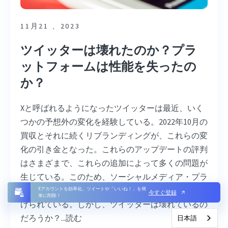
11月21 、2023
ツイッターは壊れたのか？プラ
ットフォームは性能を失ったの
か？
Xと呼ばれるようになったツイッターは最近、いく
つかの予想外の変化を経験している。2022年10月の
買収とそれに続くリブランディングが、これらの変
化の引き金となった。これらのアップデートの評判
はさまざまで、これらの追加によって多くの問題が
生じている。このため、ソーシャルメディア・プラ
ットフォームの完全性について多くの疑問が投げか
Xアカウントを効率化。ツイートや「いいね！」を簡
今すぐ登録
単に削除！
けられている。しかし、ツイッターは壊れているの
だろうか？...
読む
日本語