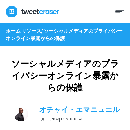
コ
メ
ン
ニ
テ
ュ
ン
ー
ホーム
リソース
/
ソーシャルメディアのプライバシー
ツ
オンライン暴露からの保護
へ
ス
キ
ッ
ソーシャルメディアのプラ
プ
イバシーオンライン暴露か
らの保護
オチャイ・エマニュエル
,
1月11
2024|
10 MIN READ