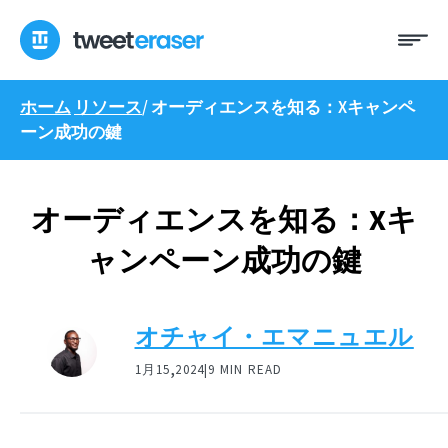
コ
メ
ン
ニ
テ
ュ
ン
ー
ホーム
リソース
/
オーディエンスを知る：Xキャンペ
ツ
ーン成功の鍵
へ
ス
キ
ッ
オーディエンスを知る：Xキ
プ
ャンペーン成功の鍵
オチャイ・エマニュエル
,
1月15
2024|
9 MIN READ