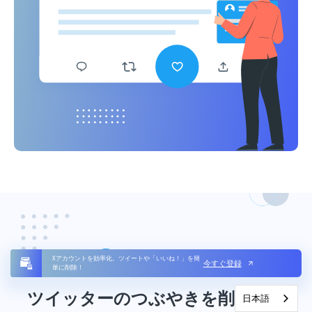
Xアカウントを効率化。ツイートや「いいね！」を簡
今すぐ登録
単に削除！
ツイッターのつぶやきを削除。プ
日本語