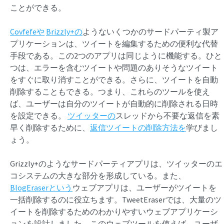
ことができる。
Covfefeや
Brizzly+の
ようないくつかのサードパーティ製ア
プリケーションは、ツイートを編集するための便利な代替
手段である。この2つのアプリは同じように機能する。ひと
つは、エラーを含むツイートや問題のありそうなツイート
をすぐに取り消すことができる。さらに、ツイートを自動
削除することもできる。つまり、これらのツールを使え
ば、ユーザーは自分のツイートが自動的に削除される日時
を設定できる。
ツイッターの
スレッドから不要な返信を素
早く削除するために、
返信ツイートの削除方法を
学びまし
ょう。
Grizzly+のようなサードパーティアプリは、ツイッターのエ
コシステムの大きな部分を形成している。また、
BlogEraserという
ウェブアプリは、ユーザーがツイートを
一括削除するのに役立ちます。TweetEraserでは、大量のツ
イートを削除するためのわかりやすいウェブアプリケーシ
ョンを設計しました。このウェブツールを使えば、ユーザ