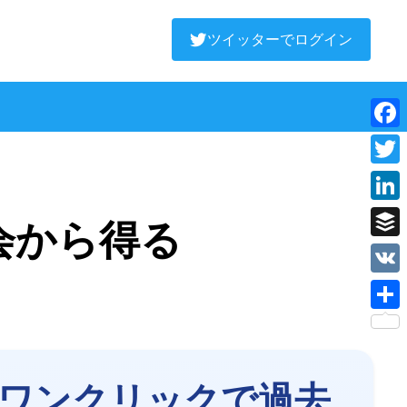
ツイッターでログイン
Face
Twitt
Linke
会から得る
Buffe
VK
Shar
ワンクリックで過去