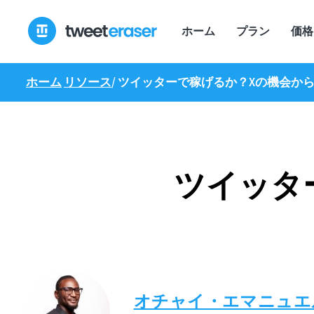
コ
ン
ホーム
プラン
価格
テ
ン
ツ
ホーム
リソース
/
ツイッターで稼げるか？Xの機会か
へ
ス
キ
ッ
プ
ツイッタ
オチャイ・エマニュエ