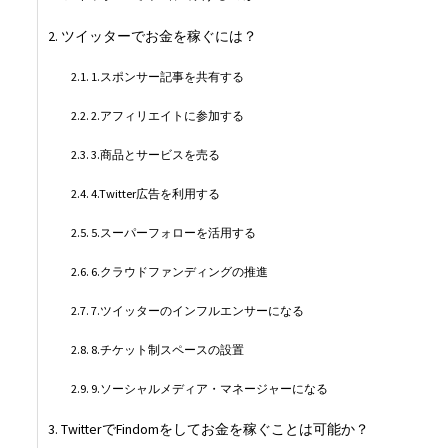
ツイッターでお金を稼ぐには？
1.スポンサー記事を共有する
2.アフィリエイトに参加する
3.商品とサービスを売る
4.Twitter広告を利用する
5.スーパーフォローを活用する
6.クラウドファンディングの推進
7.ツイッターのインフルエンサーになる
8.チケット制スペースの設置
9.ソーシャルメディア・マネージャーになる
TwitterでFindomをしてお金を稼ぐことは可能か？