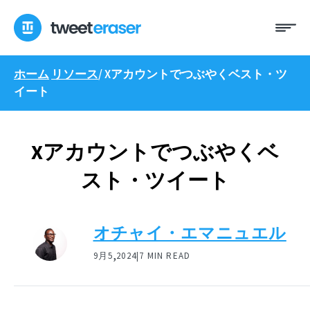
コ
メ
ン
ニ
テ
ュ
ン
ー
ホーム
リソース
/
Xアカウントでつぶやくベスト・ツ
ツ
イート
へ
ス
キ
ッ
Xアカウントでつぶやくベ
プ
スト・ツイート
オチャイ・エマニュエル
,
9月5
2024|
7 MIN READ