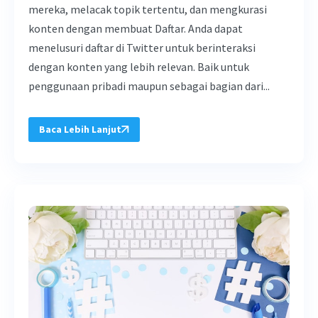
mereka, melacak topik tertentu, dan mengkurasi
konten dengan membuat Daftar. Anda dapat
menelusuri daftar di Twitter untuk berinteraksi
dengan konten yang lebih relevan. Baik untuk
penggunaan pribadi maupun sebagai bagian dari...
Baca Lebih Lanjut