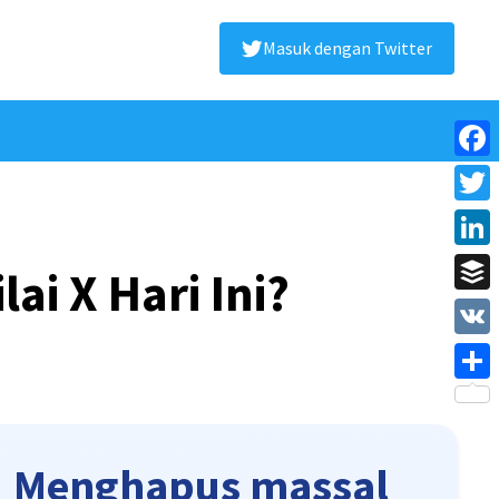
Masuk dengan Twitter
Face
Twitt
Linke
ai X Hari Ini?
Buffe
VK
Shar
Menghapus massal