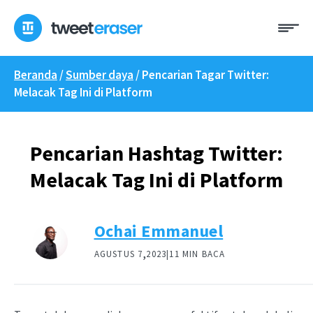
Loncat
Me
ke
konten
Beranda
/
Sumber daya
/
Pencarian Tagar Twitter:
Melacak Tag Ini di Platform
Pencarian Hashtag Twitter:
Melacak Tag Ini di Platform
Ochai Emmanuel
,
AGUSTUS 7
2023|
11 MIN BACA