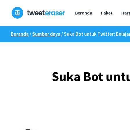
Loncat
ke
Beranda
Paket
Har
konten
Beranda
/
Sumber daya
/
Suka Bot untuk Twitter: Belaj
Suka Bot unt