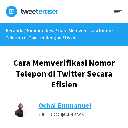
Loncat
Me
ke
konten
Beranda
/
Sumber daya
/
Cara Memverifikasi Nomor
Telepon di Twitter dengan Efisien
Cara Memverifikasi Nomor
Telepon di Twitter Secara
Efisien
Ochai Emmanuel
,
JUNI 19
2024|
6 MIN BACA