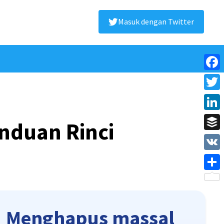
Masuk dengan Twitter
Face
Twitt
Linke
nduan Rinci
Buffe
VK
Shar
Menghapus massal