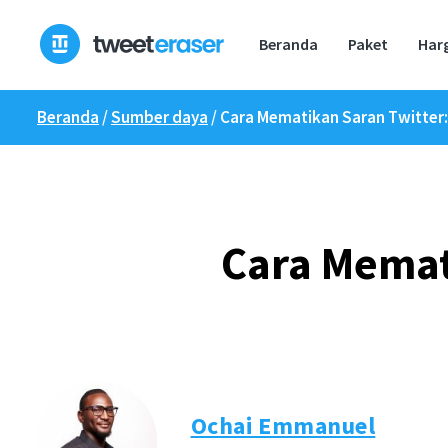
Loncat
ke
Beranda
Paket
Har
konten
Beranda
/
Sumber daya
/
Cara Mematikan Saran Twitter
Cara Memat
Ochai Emmanuel