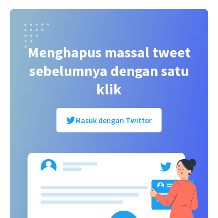
Menghapus massal tweet
sebelumnya dengan satu
klik
Masuk dengan Twitter