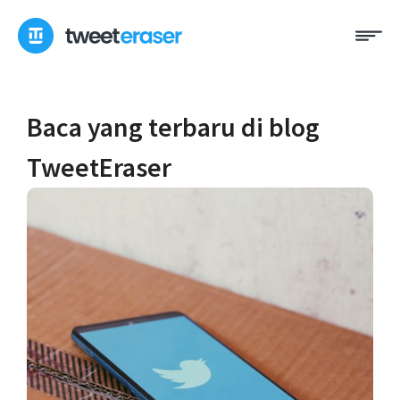
Loncat
Me
ke
konten
Baca yang terbaru di blog
TweetEraser