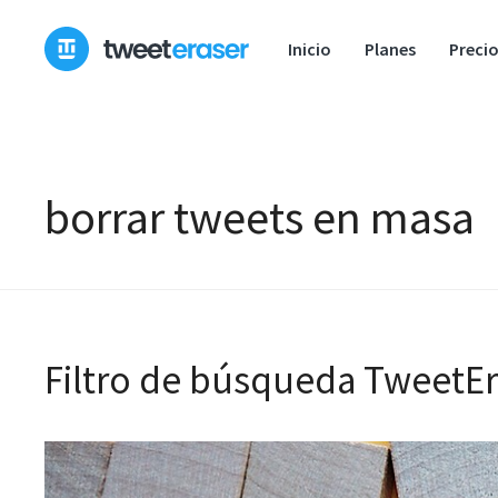
Ir
al
Inicio
Planes
Preci
contenido
borrar tweets en masa
Filtro de búsqueda TweetEr