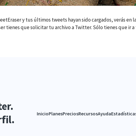
tEraser y tus últimos tweets hayan sido cargados, verás en la
tienes que solicitar tu archivo a Twitter. Sólo tienes que ir a t
er.
Inicio
Planes
Precios
Recursos
Ayuda
Estadística
fil.