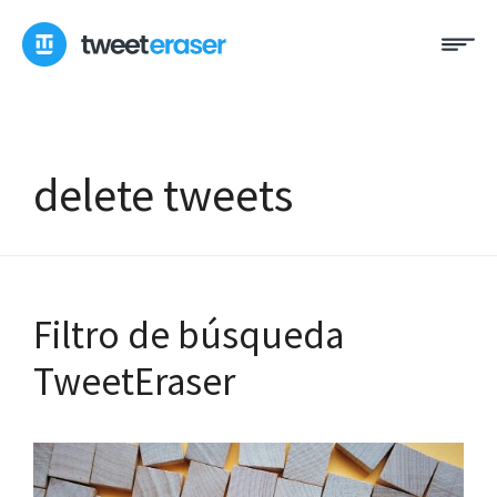
Ir
Me
al
contenido
delete tweets
Filtro de búsqueda
TweetEraser